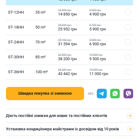
16 500 грн
6 600 грн
ST-12HH
35 m²
14 850 грн
4 900 грн
28 836 грн
8 700 грн
ST-18HH
50 m²
25 952 грн
5 900 грн
35 104 грн
8 800 грн
ST-24HH
70 m²
31 594 грн
6 900 грн
42 800 грн
10 500 грн
ST-30HH
85 m²
38 200 грн
9 500 грн
48 269 грн
16 600 грн
ST-36HH
100 m²
43 442 грн
11 000 грн
Швидка покупка зі знижкою
АБО
Діють постійні знижки для нових та постійних клієнтів
Установка кондиціонера майстрами із досвідом від 10 років