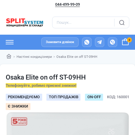
044-499-99-09
0
Замовити дзвінок
Настінні кондиціонери
Osaka Elite on off ST-09HH
Osaka Elite on off ST-09HH
Телефонуйте, робимо приємні знижки!
РЕКОМЕНДУЄМО
ТОП ПРОДАЖІВ
ОN-ОFF
КОД
160001
Є ЗНИЖКИ