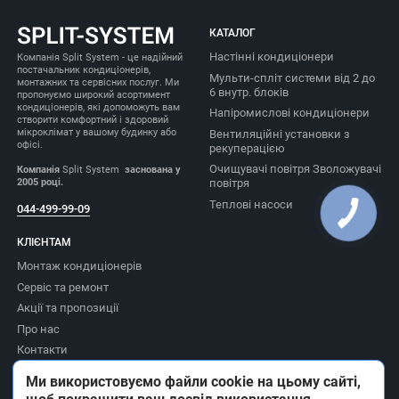
КАТАЛОГ
Настінні кондиціонери
Компанія Split System - це надійний
постачальник кондиціонерів,
Мульти-спліт системи від 2 до
монтажних та сервісних послуг. Ми
6 внутр. блоків
пропонуємо широкий асортимент
кондиціонерів, які допоможуть вам
Напіромислові кондиціонери
створити комфортний і здоровий
мікроклімат у вашому будинку або
Вентиляційні установки з
офісі.
рекуперацією
Очищувачі повітря Зволожувачі
Компанія
Split System
заснована у
2005 році.
повітря
Теплові насоси
044-499-99-09
КЛІЄНТАМ
Монтаж кондиціонерів
Сервіс та ремонт
Акції та пропозиції
Про нас
Контакти
Доставка та оплата
Ми використовуємо файли cookie на цьому сайті,
Повернення товару